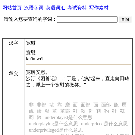
网站首页
汉语字词
英语词汇
考试资料
写作素材
请输入您要查询的字词：
汉字
宽慰
宽慰
kuān wèi
宽解安慰。
释义
沙汀《困兽记》：“于是，他站起来，直走向田畴
去，浮上一个宽慰的微笑。”
非
非部
靟
靠
靡
面
面部
靣
靣部
靤
靥
靦
靧
靨
革
革部
靪
靫
靬
靭
靮
靯
靰
靱
靲
underplayed是什么意思
underplaying是什么意思
underpriced是什么意思
underprivileged是什么意思