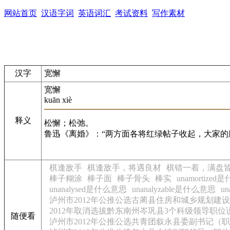
网站首页
汉语字词
英语词汇
考试资料
写作素材
汉字
宽懈
宽懈
kuān xiè
释义
松懈；松弛。
鲁迅《离婚》：“两方面各将红绿帖子收起，大家的
棋逢敌手
棋逢敌手，将遇良材
棋错一着，满盘
棒子糊涂
棒子面
棒子骨头
棒实
unamortize
unanalysed是什么意思
unanalyzable是什么意思
u
泸州市2012年公推公选古蔺县住房和城乡规划建
2012年取消选拔黔东南州岑巩县3个科级领导职位
随便看
泸州市2012年公推公选共青团叙永县委副书记（职