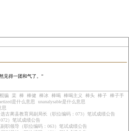
然见得一团和气了。”
棍骗
棐
棒
棒健
棒冰
棒喝
棒喝主义
棒头
棒子
棒子手
sthetized是什么意思
unanalysable是什么意思
么意思
推公选古蔺县教育局副局长（职位编码：073）笔试成绩公告
072）笔试成绩公告
镇副职领导（职位编码：063）笔试成绩公告