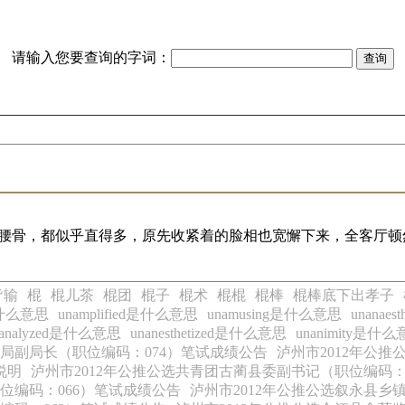
请输入您要查询的字词：
腰骨，都似乎直得多，原先收紧着的脸相也宽懈下来，全客厅顿
皆输
棍
棍儿茶
棍团
棍子
棍术
棍棍
棍棒
棍棒底下出孝子
d是什么意思
unamplified是什么意思
unamusing是什么意思
unanae
nanalyzed是什么意思
unanesthetized是什么意思
unanimity是什
设局副局长（职位编码：074）笔试成绩公告
泸州市2012年公
说明
泸州市2012年公推公选共青团古蔺县委副书记（职位编码：
位编码：066）笔试成绩公告
泸州市2012年公推公选叙永县乡