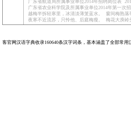
广东省航道局所属事业单位2014年招聘岗位表
2
广东省农业科学院及所属事业单位2014年第一次
越梅半拆轻寒里，冰清淡薄笼蓝水。
窗间梅熟落
夜寒不近流苏，只怜他、后庭梅瘦。
梅花大庾岭
客官网汉语字典收录160640条汉字词条，基本涵盖了全部常