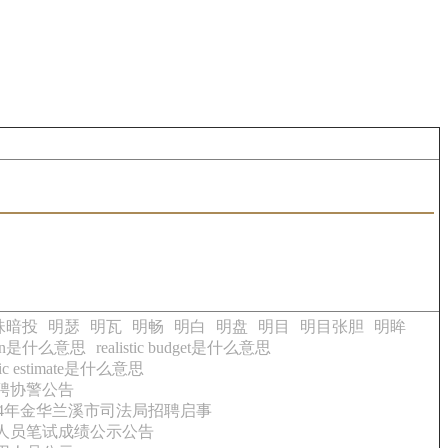
珠暗投
明瑟
明瓦
明畅
明白
明盘
明目
明目张胆
明眸
mption是什么意思
realistic budget是什么意思
istic estimate是什么意思
招聘协警公告
014年金华兰溪市司法局招聘启事
作人员笔试成绩公示公告