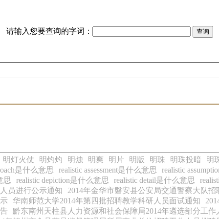
请输入您要查询的字词：
明灯火仗
明灼灼
明烛
明爽
明片
明版
明珠
明珠投暗
明
 approach是什么意思
realistic assessment是什么意思
realistic assu
么意思
realistic depiction是什么意思
realistic detail是什么意思
real
库人员进行公示通知
2014年金华市磐安县公安局交通警察大队
公示
华南师范大学2014年第四批招聘教学科研人员面试通知
2
公告
黔东南州天柱县人力资源和社会保障局2014年遴选部分工