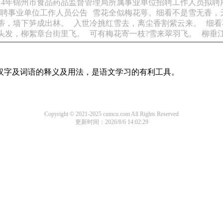
014年锦州市食品药品监督管理局所属事业单位招聘工作人员拟聘
招聘事业单位工作人员公告
雪花全似梅花萼。细看不是雪无香，
蒂，墙下笋成出林。
入世冷挑红雪去，离尘香割紫云来。
细看
头发，柳絮章台街里飞。
可有梅花寄一枝?雪来翠羽飞。
柳垂
用汉字及词语的释义及用法，是语文学习的有利工具。
Copyright © 2021-2025 cumcu.com All Rights Reserved
更新时间：2026/8/6 14:02:29