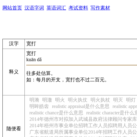
网站首页
汉语字词
英语词汇
考试资料
写作素材
汉字
宽打
宽打
kuān dǎ
释义
往多处估算。
如：每月的开支，宽打也不过二百元。
明漪
明澈
明火
明火执仗
明火执杖
明灭
明灯
明眸皓齿
realistic appraisal是什么意思
realistic
realistic chance是什么意思
realistic character是什
2014年德州市对拟加入武城县政府法律顾问专家
2014年梧州市事业单位招聘工作人员拟聘用人员
随便看
广东省航道局所属事业单位2014年招聘工作人员