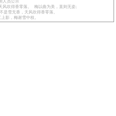
用人员公示
天风吹得香零落。
梅以曲为美，直则无姿;
不是雪无香，天风吹得香零落。
江上影，梅谢雪中枝。