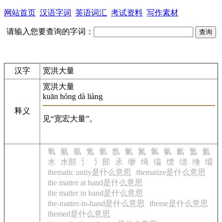
网站首页
汉语字词
英语词汇
考试资料
写作素材
请输入您要查询的字词：
汉字
宽洪大量
宽洪大量
kuān hóng dà liàng
释义
见“宽宏大量”。
氧
氨
氩
氪
氫
氬
氭
氮
氯
氰
氱
氲
氳
水
水部
氵
氵部
氶
缈
缉
缊
缋
缌
缍
缎
thematic unity是什么意思
thematize是什么意思
the matter at hand是什么意思
the matter in hand是什么意思
the-matter-in-hand是什么意思
theme是什么意思
themed是什么意思