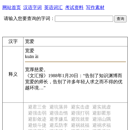
网站首页
汉语字词
英语词汇
考试资料
写作素材
请输入您要查询的字词：
汉字
宽爱
宽爱
kuān ài
宽厚慈爱。
释义
《文汇报》1988年1月20日：“告别了知识渊博而
宽爱的师长，告别了许多年轻人求之而不得的优
越环境…”
避君三舍
避坑落井
避实击虚
避实就虚
避强击弱
避强击惰
避强打弱
避影匿形
避影敛迹
避李嫌瓜
避毁就誉
避溺山隅
避烦斗捷
避瓜防李
避祸就福
避祸求福