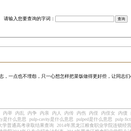
请输入您要查询的字词：
志，一点也不埋怨，只一心想怎样把菜饭做得更好些，让同志们
内举
内乱
内争
内亲
内人
内传
内伤
内侄
内侄女
内债
avity是什么意思
pulp-cavity是什么意思
pulped是什么意思
pulp f
春大学普通高考录取结果查询
2014年黑龙江粮食职业学院连锁