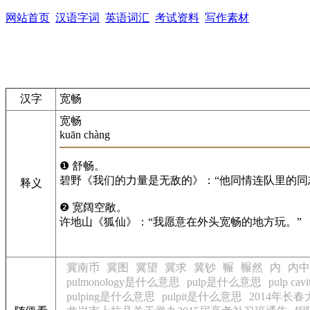
网站首页
汉语字词
英语词汇
考试资料
写作素材
汉字
宽畅
宽畅
kuān chàng
❶ 舒畅。
碧野《我们的力量是无敌的》：“他同情连队里的同
释义
❷ 宽阔空敞。
许地山《狐仙》：“我愿意在外头宽畅的地方玩。”
冀南币
冀图
冀望
冀求
冀钞
冁
冁然
内
内中
pulmonology是什么意思
pulp是什么意思
pulp c
pulping是什么意思
pulpit是什么意思
2014年长