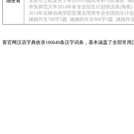
随便看
龙岩市上杭县关于举办2015届高考补习班通告
铜
华东师范大学2014年各专业招生计划情况表(海南)
2014年吉林动画学院普通文理类专业全国招生计划
姥姥作文700字5篇
姥姥的作文800字5篇
姥姥作文
客官网汉语字典收录160640条汉字词条，基本涵盖了全部常