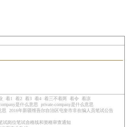
业
着1
着2
着3
着4
着三不着两
着令
着凉
te company是什么意思
private-company是什么意思
么意思
2016年新疆维吾尔自治区屯奎市非在编人员笔试公告
7日笔试岗位笔试合格线和资格审查通知