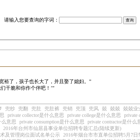
请输入您要查询的字词：
宽裕了，孩子也长大了，并且娶了媳妇。”
们干脆和你作个伴吧！’”
箩
兜纱
兜翻
兜肚
兜肚裤
兜销
兜顶
兜风
兢
兢兢
兢兢业
意思
private collector是什么意思
private college是什么意思
priva
on是什么意思
private consumption是什么意思
private contractor是什
2016年台州市仙居县事业单位招聘专题汇总(陆续更新)
技术及管理岗位面试名单公示
2016年烟台市市直单位招聘5月