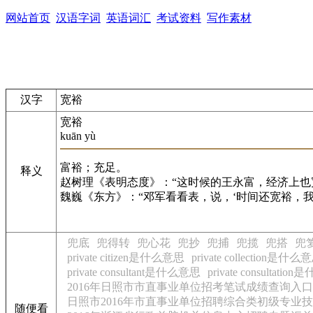
网站首页
汉语字词
英语词汇
考试资料
写作素材
汉字
宽裕
宽裕
kuān yù
富裕；充足。
释义
赵树理《表明态度》：“这时候的王永富，经济上也
魏巍《东方》：“邓军看看表，说，‘时间还宽裕，我
兜底
兜得转
兜心花
兜抄
兜捕
兜揽
兜搭
兜
private citizen是什么意思
private collection是什么
private consultant是什么意思
private consultati
2016年日照市市直事业单位招考笔试成绩查询入口
日照市2016年市直事业单位招聘综合类初级专业
随便看