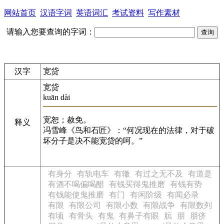
网站首页
汉语字词
英语词汇
考试资料
写作素材
请输入您要查询的字词：
汉字
宽贷
宽贷
kuān dài
宽恕；赦免。
释义
冯雪峰《鸟和石匠》：“何况现在的法律，对于破
坏分子是决不能宽贷的呵。”
有身分
有轨电车
有辙
有过之无不及
有道是
有酒不喝偏喝醋
有钱买得鬼推磨
有钱有势
有钱能使鬼推磨
有门
有闲阶级
有闻必录
有限
有限公司
有限小数
有限战争
有限数列
有顷
有骨头
有鬼
有鼻子有眼
朊
朋
朋侪