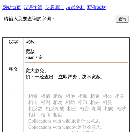
网站首页
汉语字词
英语词汇
考试资料
写作素材
请输入您要查询的字词：
汉字
宽赦
宽赦
kuān shè
释义
宽大赦免。
如：一经查出，立即严办，决不宽赦。
相倾
相偏
相偕
相傍
相像
相克
相公
相关
相击
相副
相劝
相助
相印
相去
相反
相反数
相反相成
相变
相合
相同
相向
相吵
相和
相商
相因
Collocations with wildlife是什么意思
Collocations with window是什么意思