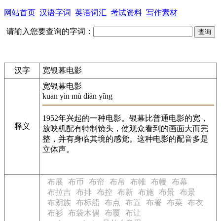
网站首页
汉语字词
英语词汇
考试资料
写作素材
请输入您要查询的字词：
汉字
宽银幕电影
宽银幕电影
kuān yín mù diàn yǐng
1952年兴起的一种电影。银幕比普通电影的宽，
释义
放映机配有特制镜头，使观众看到的画面大而完
整，并有身临其境的感觉。这种电影的配音多是
立体声。
布展
布币
布帘
布帛
布帷
布幔
布幕
布拉吉
布排
布控
布新
布施
布景
布景
布朗族
布标船
布点
布置
布署
布菜
布衣
布衫
布袋木偶
布覆
布让