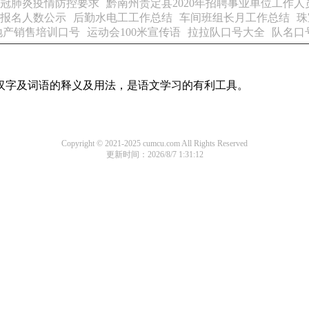
新冠肺炎疫情防控要求
黔南州贵定县2020年招聘事业单位工作
位报名人数公示
后勤水电工工作总结
车间班组长月工作总结
珠
地产销售培训口号
运动会100米宣传语
拉拉队口号大全
队名口
用汉字及词语的释义及用法，是语文学习的有利工具。
Copyright © 2021-2025 cumcu.com All Rights Reserved
更新时间：2026/8/7 1:31:12