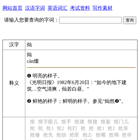
网站首页
汉语字词
英语词汇
考试资料
写作素材
请输入您要查询的字词：
汉字
灿
灿
càn
燦
❶ 明亮的样子。
《光明日报》1982年6月20日：“如今的地下建
释义
筑…空气清爽，灿若白昼。”
❷ 鲜艳的样子；鲜明的样子。参见“灿然❷”。
抠
抠字眼儿
抠手
抠搂
抠搜
抠索
抠门儿
抡
抡
抡1
抡2
抡打
抢
抢
抢1
抢2
抢亲
抢修
抢先
抢劫
抢匪
抢占
抢嘴
抢墒
抢夺