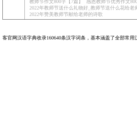
教师节作文800字【7篇】
感恩教师节优秀作文80
2022年教师节送什么礼物好_教师节送什么花给老
2022年赞美教师节献给老师的诗歌
客官网汉语字典收录160640条汉字词条，基本涵盖了全部常