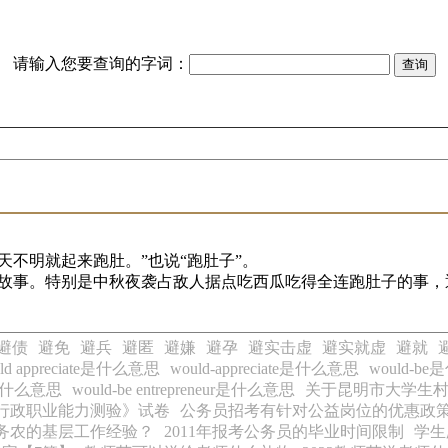
请输入您要查询的字词：
天不明就起来跑肚。”也说“跑肚子”。
故事。特别是中秋夜袭占敌人据点吃西瓜吃得全连跑肚子的事，
避债
避免
避兵
避匿
避嫌
避孕
避实击虚
避实就虚
避就
ld appreciate是什么意思
would-appreciate是什么意思
would-b
er是什么意思
would-be entrepreneur是什么意思
关于昆明市大学生
《行政职业能力测验》试卷
公务员招考有针对公益岗位的优惠政
务农的基层工作经验？
2011年报考公务员的毕业时间限制
学生