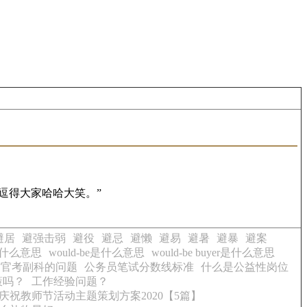
逗得大家哈哈大笑。”
避居
避强击弱
避役
避忌
避懒
避易
避暑
避暴
避案
e是什么意思
would-be是什么意思
would-be buyer是什么意思
村官考副科的问题
公务员笔试分数线标准
什么是公益性岗位
策吗？
工作经验问题？
庆祝教师节活动主题策划方案2020【5篇】