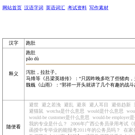
网站首页
汉语字词
英语词汇
考试资料
写作素材
汉字
跑肚
跑肚
pǎo dù
泻肚，拉肚子。
释义
马烽等《吕梁英雄传》：“只因昨晚多吃了些猪肉，
魏巍《山雨》：“郭祥一开头就讲了几个有趣的战斗
避世
避之若浼
避乱
避亲
避人耳目
避俗趋新
避猫鼠
wotcha是什么意思
would是什么意思
wou
would-be customer是什么意思
would-be employ
我的专业是什么？
2006年广西公务员录用考试
随便看
函授中专毕业的能报考2011年的公务员吗？
在家