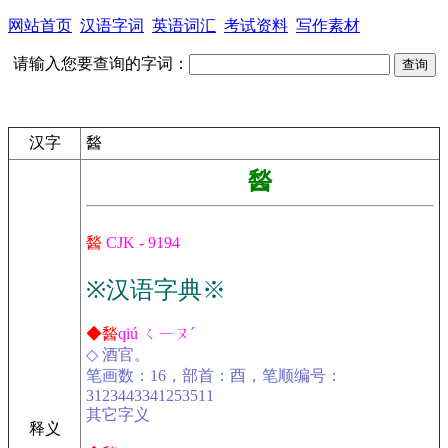
网站首页
汉语字词
英语词汇
考试资料
写作素材
请输入您要查询的字词：
汉字
醔
醔
醔
CJK - 9194
※汉语字典※
◆醔
qiú ㄑㄧㄡˊ
◇ 酒官。
笔画数：16，部首：酉，笔顺编号：
3123443341253511
其它字义
释义