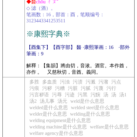
◆醔
chōu ㄔㄡˉ
◇ 滤（酒）。
笔画数：16，部首：酉，笔顺编号：
3123443341253511
※康熙字典※
【酉集下】【酉字部】 醔 ·康熙筆画：16 ·部外
筆画：9
解釋：【集韻】將由切，音湫。酒官。本作酋，
亦作 。 又慈秋切，音酋。義同。
多胜
多血质
污浊
污渍
污溅
污潴
污点
污痕
污秽
污糟
污脏
污腻
污蔑
污行
污言秽语
污辱
污迹
污黑
污黦
汤
汤
汤1
汤2
汤儿事
汤元
weld是什么意思
welded是什么意思
welded steel是什么意思
welder是什么意思
welding是什么意思
welding equipment是什么意思
welding machine是什么意思
welfare是什么意思
welfare agency是什么意思