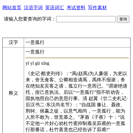
网站首页
汉语字词
英语词汇
考试资料
写作素材
请输入您要查询的字词：
汉字
一意孤行
一意孤行
yī yì gū xíng
《史记·酷吏列传》：“禹(赵禹)为人廉倨，为吏以
来，舍无食客。公卿相造请禹，禹终不报谢，务
在绝知友宾客之请，孤立行一意而已。”谓谢绝请
托，按己意执法。后以“一意孤行”指不听劝告，
释义
固执地照自己的意思行事。清 赵翼《廿二史札记·
后汉书二·东汉尚名节》：“自战国 豫让、聂政、
荆轲、侯嬴之徒，以意气相尚，一意孤行，能为
人所不敢为，世竞慕之。”茅盾《子夜》十：“说
不定他一片好心劝杜竹斋抑制着吴荪甫的一意孤
行那番话，杜竹斋竟也已经告诉了荪甫!”