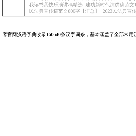
我读书我快乐演讲稿精选
建功新时代演讲稿范文1
民法典宣传稿范文800字【汇总】
2023民法典
客官网汉语字典收录160640条汉字词条，基本涵盖了全部常