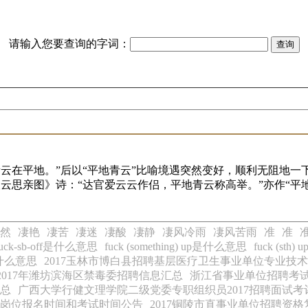
请输入您要查询的字词：
青云在平地。”后以“平地青云”比喻境遇突然变好，顺利无阻地一
望云思亲图》诗：“达官爱云云作侣，平地青云称高举。”亦作“平
然
凄艳
凄苦
凄迷
凄酸
凄静
凄风冷雨
凄风苦雨
准
准
准
fuck-sb-off是什么意思
fuck (something) up是什么意思
fuck (st
t是什么意思
2017玉林市博白县招聘基层医疗卫生事业单位专业技
2017年潍坊滨海区禁毒委招聘信息汇总
浙江省事业单位招聘考试信息
汇总
广西大学行健文理学院二级党委专职组织员2017招聘面试考
习岗位报名时间和考试时间公告
2017铜陵市直事业单位招聘资