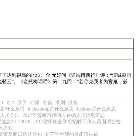
下子达到很高的地位。金 元好问《送端甫西行》诗：“渭城朝雨
地登云”。《金瓶梅词话》第二九回：“若你克我者为官鬼，必
1
准2
准予
准保
准信
准则
准备
h) up是什么意思
fuck-sth-up是什么意思
fuck-up是什么意思
术人员公告
2017年济南市招聘非在编人员信息汇总
20170918
2017贺州职业学院招聘工作人员面试公告
评通知
格复审及面试确认通知
初三学生我的梦想演讲稿