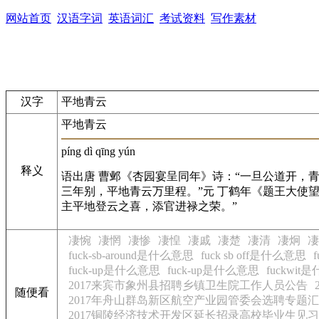
网站首页
汉语字词
英语词汇
考试资料
写作素材
汉字
平地青云
平地青云
píng dì qīng yún
释义
语出唐 曹邺《杏园宴呈同年》诗：“一旦公道开，
三年别，平地青云万里程。”元 丁鹤年《题王大使
主平地登云之喜，添官进禄之荣。”
凄惋
凄惘
凄惨
凄惶
凄戚
凄楚
凄清
凄炯
凄
fuck-sb-around是什么意思
fuck sb off是什么意思
fuck-up是什么意思
fuck-up是什么意思
fuckwi
2017来宾市象州县招聘乡镇卫生院工作人员公告
随便看
2017年舟山群岛新区航空产业园管委会选聘专题
2017铜陵经济技术开发区延长招录高校毕业生见