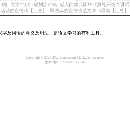
0篇
大学生职业规划演讲稿
感人的幼儿园毕业典礼开场白讲话
宣传活动的宣传稿【汇总】
民法典的宣传稿范文2023最新【汇总】
用汉字及词语的释义及用法，是语文学习的有利工具。
Copyright © 2021-2025 cumcu.com All Rights Reserved
更新时间：2026/8/7 5:22:45