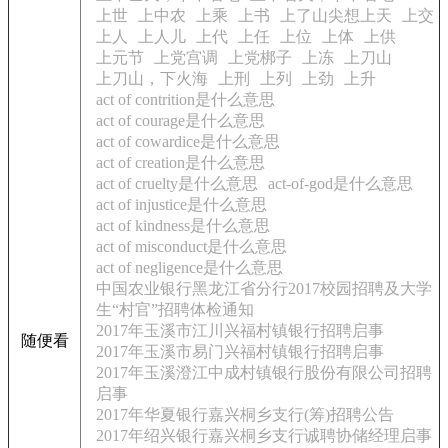
上世
上中农
上乘
上书
上了山尖想上天
上交
上人
上人儿
上代
上任
上位
上体
上供
上元节
上党宫调
上党梆子
上冻
上刀山
上刀山，下火海
上刑
上列
上劲
上升
act of contrition是什么意思
act of courage是什么意思
act of cowardice是什么意思
act of creation是什么意思
act of cruelty是什么意思
act-of-god是什么意思
act of injustice是什么意思
act of kindness是什么意思
act of misconduct是什么意思
act of negligence是什么意思
中国农业银行黑龙江省分行2017校园招聘及大学
生“村官”招聘体检通知
2017年玉溪市江川兴福村镇银行招聘启事
随便看
2017年玉溪市易门兴福村镇银行招聘启事
2017年玉溪澄江中成村镇银行股份有限公司招聘
启事
2017年华夏银行嘉兴桐乡支行(筹)招聘公告
2017年绍兴银行嘉兴桐乡支行诚聘协储经理启事