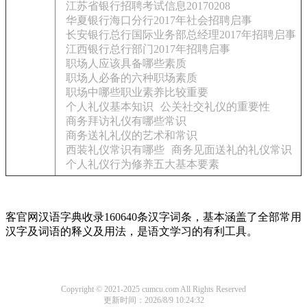
江苏省银行招聘考试信息20170208
华夏银行海口分行2017年社会招聘启事
长安银行总行国际业务部总经理2017年招聘启事
江西银行总行部门2017年招聘启事
职场人应该具备哪些素质
职场人必备的六种职场素质
职场中哪些职业素养比较重要
个人礼仪基本知识
公关社交礼仪的重要性
商务拜访礼仪有哪些常识
商务送礼礼仪的艺术和常识
西装礼仪常识有哪些
商务见面送礼的礼仪常识
个人礼仪行为修养五大基本要素
客官网汉语字典收录160640条汉字词条，基本涵盖了全部常用
汉字及词语的释义及用法，是语文学习的有利工具。
Copyright © 2021-2025 cumcu.com All Rights Reserved
更新时间：2026/8/9 10:24:32