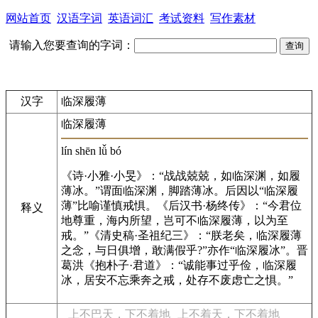
网站首页
汉语字词
英语词汇
考试资料
写作素材
请输入您要查询的字词：
汉字
临深履薄
临深履薄
lín shēn lǚ bó
《诗·小雅·小旻》：“战战兢兢，如临深渊，如履
薄冰。”谓面临深渊，脚踏薄冰。后因以“临深履
薄”比喻谨慎戒惧。《后汉书·杨终传》：“今君位
释义
地尊重，海内所望，岂可不临深履薄，以为至
戒。”《清史稿·圣祖纪三》：“朕老矣，临深履薄
之念，与日俱增，敢满假乎?”亦作“临深履冰”。晋
葛洪《抱朴子·君道》：“诚能事过乎俭，临深履
冰，居安不忘乘奔之戒，处存不废虑亡之惧。”
上不巴天，下不着地
上不着天，下不着地