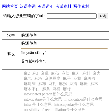
网站首页
汉语字词
英语词汇
考试资料
写作素材
请输入您要查询的字词：
汉字
临渊羡鱼
临渊羡鱼
lín yuān xiàn yú
释义
见“临河羡鱼”。
麻2
麻3
麻乱
麻亮
麻仁
麻刀
麻利
麻力
麻包
麻塔
麻婆豆腐
麻子
麻将
麻将牌
麻尾雀
麻布
麻扎
麻拐
麻搭
麻斑
麻木
麻木不仁
麻条
麻柳
麻栎
intoxicated person是什么意思
intoxicating是什么意思
intoxication是什么意思
intra-是什么意思
intracapsular是什么意思
possibility of reconciliation是什么意思