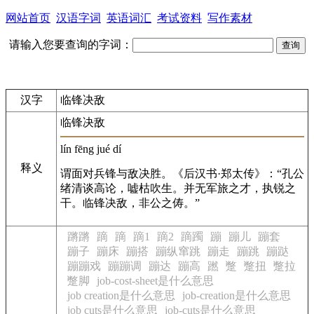
网站首页
汉语字词
英语词汇
考试资料
写作素材
请输入您要查询的字词：
汉字
临锋决敌
临锋决敌
lín fēng jué dí
释义
谓面对兵锋与敌决胜。《后汉书·郑太传》：“孔公
绪清谈高论，嘘枯吹生。并无军旅之才，执锐之
干。临锋决敌，非公之俦。”
蹡蹡
蹢
蹢
蹢1
蹢2
蹢躅
蹦
蹦儿
蹦套
蹦子
蹦床
蹦搭
蹦纵窜跳
蹦走
蹦跳
蹦跶
蹦蹦戏
蹦蹦调
蹦达
蹦高
蹨
蹩
蹩扭
蹩拉
蹩脚
job-cost-sheet是什么意思
job creation是什么意思
job-creation是什么意思
job cuts是什么意思
job-cuts是什么意思