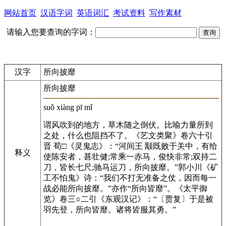
网站首页
汉语字词
英语词汇
考试资料
写作素材
请输入您要查询的字词：
汉字
所向披靡
所向披靡
suǒ xiàng pī mǐ
谓风吹到的地方，草木随之倒伏。比喻力量所到
之处，什么也阻挡不了。《艺文类聚》卷六十引
晋 荀□《灵鬼志》：“河间王 颙既败于关中，有给
释义
使陈安者，甚壮健;常乘一赤马，俊快非常;双持二
刀，皆长七尺;驰马运刀，所向披靡。”郭小川《矿
工不怕鬼》诗：“我们不打无准备之仗，因而每一
战必能所向披靡。”亦作“所向皆靡”。《太平御
览》卷三○二引《东观汉记》：“〔贾复〕于是被
羽先登，所向皆靡。诸将皆服其勇。”