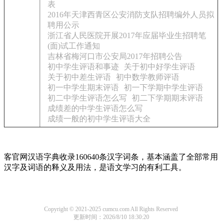
表
2016年天津西青区公安消防支队招聘编外人员拟
聘用公示
浙江省人民医院开展2017年应届毕业生招聘笔
(面)试工作通知
吉林省梅河口市公安局2017年招聘公告
初中学生评语和事迹
关于初中好学生评语
关于初中差生评语
初中数学教师评语
初一中学生期末评语
初一下学期中学生评语
初二中学生评语怎么写
初二下学期期末评语
成绩差的中学生评语怎么写
成绩一般的初中学生评语大全
客官网汉语字典收录160640条汉字词条，基本涵盖了全部常用
汉字及词语的释义及用法，是语文学习的有利工具。
Copyright © 2021-2025 cumcu.com All Rights Reserved
更新时间：2026/8/10 18:30:20