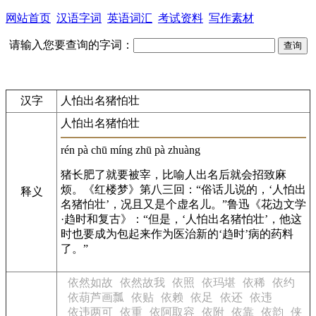
网站首页
汉语字词
英语词汇
考试资料
写作素材
请输入您要查询的字词：
汉字
人怕出名猪怕壮
人怕出名猪怕壮
rén pà chū míng zhū pà zhuàng
猪长肥了就要被宰，比喻人出名后就会招致麻
烦。《红楼梦》第八三回：“俗话儿说的，‘人怕出
释义
名猪怕壮’，况且又是个虚名儿。”鲁迅《花边文学
·趋时和复古》：“但是，‘人怕出名猪怕壮’，他这
时也要成为包起来作为医治新的‘趋时’病的药料
了。”
依然如故
依然故我
依照
依玛堪
依稀
依约
依葫芦画瓢
依贴
依赖
依足
依还
依违
依违两可
依重
依阿取容
依附
依靠
依韵
侠