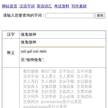
网站首页
汉语字词
英语词汇
考试资料
写作素材
请输入您要查询的字词：
汉字
做鬼做神
做鬼做神
zuò guǐ zuò shén
释义
见“做神做鬼”。
敷衍搪塞
敷衍门面
文不加点
文不对题
文丝不动
文人墨士
文人墨客
文人学士
文人无行
文人相轻
文从字顺
文以载道
文似其人
文修武偃
文修武备
文君新寡
文君早寡
文奸济恶
文如其人
文婪武嬉
文子同升
文宗学府
文山会海
文弛武玩
文德武功
good-bad-buy是什么意思
good/bad karma是什么意思