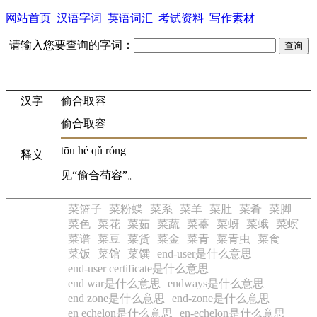
网站首页
汉语字词
英语词汇
考试资料
写作素材
请输入您要查询的字词：
汉字
偷合取容
偷合取容
tōu hé qǔ róng
释义
见“偷合苟容”。
菜篮子
菜粉蝶
菜系
菜羊
菜肚
菜肴
菜脚
菜色
菜花
菜茹
菜蔬
菜薹
菜蚜
菜蛾
菜螟
菜谱
菜豆
菜货
菜金
菜青
菜青虫
菜食
菜饭
菜馆
菜馔
end-user是什么意思
end-user certificate是什么意思
end war是什么意思
endways是什么意思
end zone是什么意思
end-zone是什么意思
en echelon是什么意思
en-echelon是什么意思