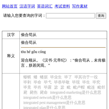
网站首页
汉语字词
英语词汇
考试资料
写作素材
请输入您要查询的字词：
汉字
偷合苟从
偷合苟从
tōu hé gǒu cóng
释义
迎合顺从。《汉书·元帝纪》：“偷合苟从，未肯极
言，朕甚闵焉。”
蟛蜞
蟠
蟠据
毕业生
毕了
毕其功于一役
毕剥
毕命
毕弋
毕恭毕敬
毕现
毕生
毕究
毕竟
毕肖
毕露
毖
毖
毗
毗卢帽
毗连
毗邻
毙
毙伤
毙命
integrated-marketing是什么意思
integrated network是什么意思
integrated pest management是什么意思
integrated plan是什么意思