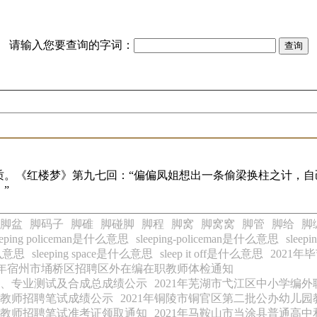
请输入您要查询的字词：
。《红楼梦》第九七回：“偏偏凤姐想出一条偷梁换柱之计，自
”
脚盆
脚码子
脚碓
脚碰脚
脚程
脚窝
脚窝窝
脚管
脚给
脚
eeping policeman是什么意思
sleeping-policeman是什么意思
slee
是什么意思
sleeping space是什么意思
sleep it off是什么意思
2021
21年宿州市埇桥区招聘区外在编在职教师体检通知
试、专业测试及合成总成绩公示
2021年芜湖市弋江区中小学编
制教师招聘笔试成绩公示
2021年铜陵市铜官区第二批公办幼儿
任教师招聘笔试准考证领取通知
2021年马鞍山市当涂县普通高