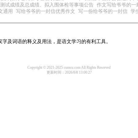
业测试成绩及总成绩、拟入围体检等事项公告
作文写给爷爷的一
文通用
写给爷爷的一封信优秀作文
写一份给爷爷的一封信
学
用汉字及词语的释义及用法，是语文学习的有利工具。
Copyright © 2021-2025 cumcu.com All Rights Reserved
更新时间：2026/8/8 13:00:27