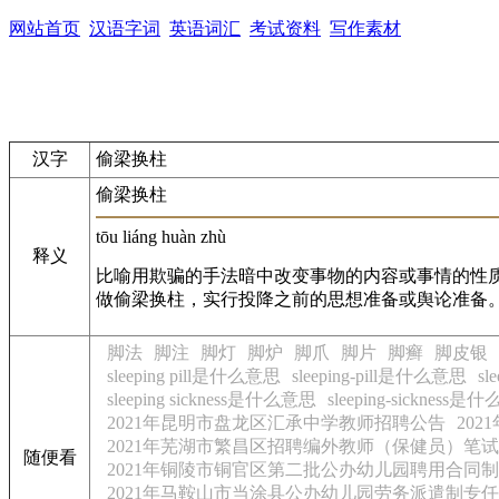
网站首页
汉语字词
英语词汇
考试资料
写作素材
汉字
偷梁换柱
偷梁换柱
tōu liáng huàn zhù
释义
比喻用欺骗的手法暗中改变事物的内容或事情的性质
做偷梁换柱，实行投降之前的思想准备或舆论准备。
脚法
脚注
脚灯
脚炉
脚爪
脚片
脚癣
脚皮银
sleeping pill是什么意思
sleeping-pill是什么意思
sl
sleeping sickness是什么意思
sleeping-sickness
2021年昆明市盘龙区汇承中学教师招聘公告
20
2021年芜湖市繁昌区招聘编外教师（保健员）笔
随便看
2021年铜陵市铜官区第二批公办幼儿园聘用合同
2021年马鞍山市当涂县公办幼儿园劳务派遣制专