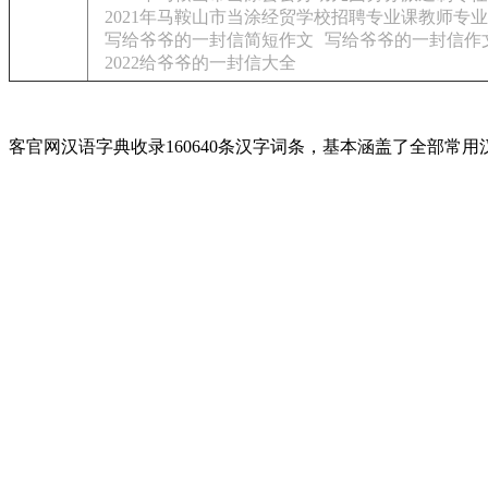
2021年马鞍山市当涂经贸学校招聘专业课教师专
写给爷爷的一封信简短作文
写给爷爷的一封信作
2022给爷爷的一封信大全
客官网汉语字典收录160640条汉字词条，基本涵盖了全部常