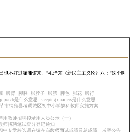
己也不好过潇湘馆来。”毛泽东《新民主主义论》八：“这个叫
缠
脚背
脚胫
脚脖子
脚膀
脚色
脚花
脚行
ping porch是什么意思
sleeping quarters是什么意思
年毕节市纳雍县考调城区初中小学缺科教师实施方案
外聘用教师招聘拟录用人员公示（一）
园教师招聘笔试查分登记通知
中和中专学校选调在编在岗教师面试成绩及总成绩、考察公告