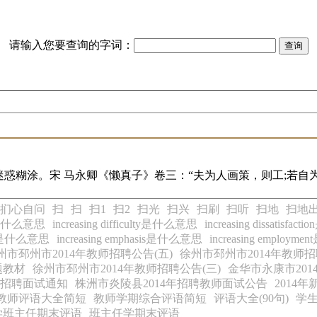
请输入您要查询的字词：
惑糊涂。宋 马永卿《懒真子》卷三：“夫为人画策，则工;若自
扪心自问
扫
扫
扫1
扫2
扫光
扫兴
扫刷
扫听
扫地
扫地
pth是什么意思
increasing difficulty是什么意思
increasing dissatisf
ency是什么意思
increasing emphasis是什么意思
increasing employ
州市邳州市2014年教师招聘公告(五)
徐州市邳州市2014年教师招
题教材
徐州市邳州市2014年教师招聘公告(三)
金华市永康市20
充招聘面试通知
株洲市炎陵县2014年招聘教师面试公告
2014
教师评语大全简短
教师学期综合评语简短
评语大全(90句)
学
学班主任期末评语
班主任学期末评语