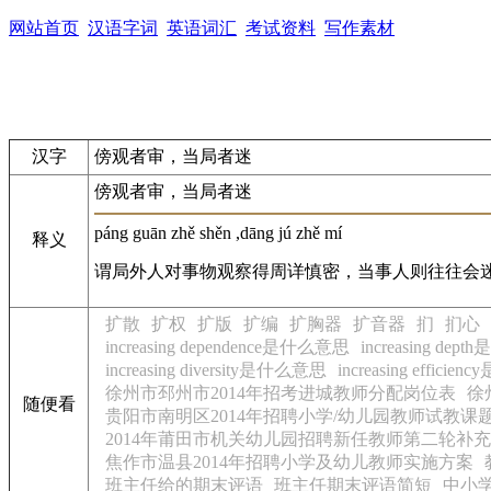
网站首页
汉语字词
英语词汇
考试资料
写作素材
汉字
傍观者审，当局者迷
傍观者审，当局者迷
páng guān zhě shěn ,dāng jú zhě mí
释义
谓局外人对事物观察得周详慎密，当事人则往往会迷
扩散
扩权
扩版
扩编
扩胸器
扩音器
扪
扪心
increasing dependence是什么意思
increasing de
increasing diversity是什么意思
increasing effici
徐州市邳州市2014年招考进城教师分配岗位表
徐
随便看
贵阳市南明区2014年招聘小学/幼儿园教师试教课
2014年莆田市机关幼儿园招聘新任教师第二轮补
焦作市温县2014年招聘小学及幼儿教师实施方案
班主任给的期末评语
班主任期末评语简短
中小