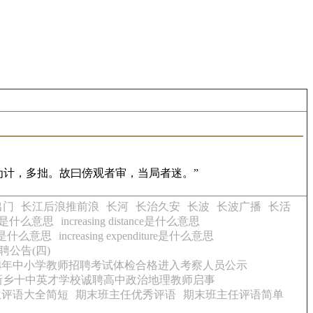
为计，多拙。故曰傍观者审，当局者迷。”
出门
长江后浪推前浪
长河
长治久安
长波
长波广播
长活
action是什么意思
increasing distance是什么意思
ment是什么意思
increasing expenditure是什么意思
聘公告(四)
14年中小学教师招聘考试体检合格进入考察人员公示
年新乡十中英才学校诚聘高中政治地理教师启事
生评语大全简短
期末班主任优秀评语
期末班主任评语简单