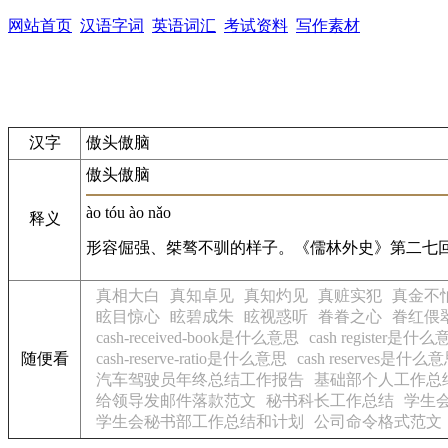
网站首页
汉语字词
英语词汇
考试资料
写作素材
汉字
傲头傲脑
傲头傲脑
ào tóu ào nǎo
释义
形容倔强、桀骜不驯的样子。《儒林外史》第二七回
真相大白
真知卓见
真知灼见
真赃实犯
真金不
眩目惊心
眩碧成朱
眩视惑听
眷眷之心
眷红偎
cash-received-book是什么意思
cash register是什
随便看
cash-reserve-ratio是什么意思
cash reserves是什么
汽车驾驶员年终总结工作报告
基础部个人工作总
给领导发邮件落款范文
秘书科长工作总结
学生
学生会秘书部工作总结和计划
公司命令格式范文