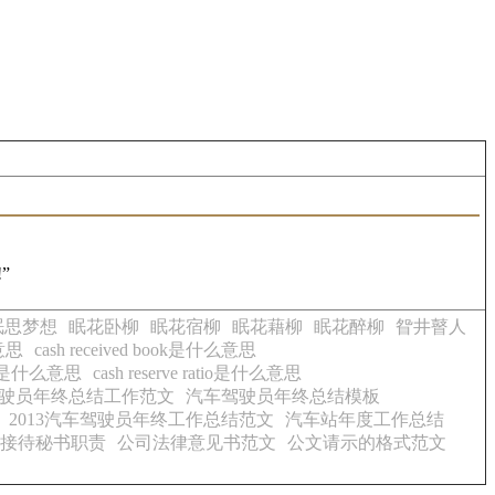
”
眠思梦想
眠花卧柳
眠花宿柳
眠花藉柳
眠花醉柳
眢井瞽人
么意思
cash received book是什么意思
erve是什么意思
cash reserve ratio是什么意思
驶员年终总结工作范文
汽车驾驶员年终总结模板
2013汽车驾驶员年终工作总结范文
汽车站年度工作总结
接待秘书职责
公司法律意见书范文
公文请示的格式范文