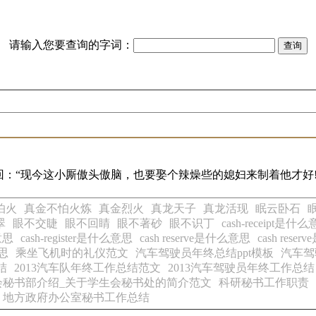
请输入您要查询的字词：
：“现今这小厮傲头傲脑，也要娶个辣燥些的媳妇来制着他才好!
怕火
真金不怕火炼
真金烈火
真龙天子
真龙活现
眠云卧石
翠
眼不交睫
眼不回睛
眼不著砂
眼不识丁
cash-receipt是什
么意思
cash-register是什么意思
cash reserve是什么意思
cash res
意思
乘坐飞机时的礼仪范文
汽车驾驶员年终总结ppt模板
汽车驾
结
2013汽车队年终工作总结范文
2013汽车驾驶员年终工作总结
会秘书部介绍_关于学生会秘书处的简介范文
科研秘书工作职责
地方政府办公室秘书工作总结