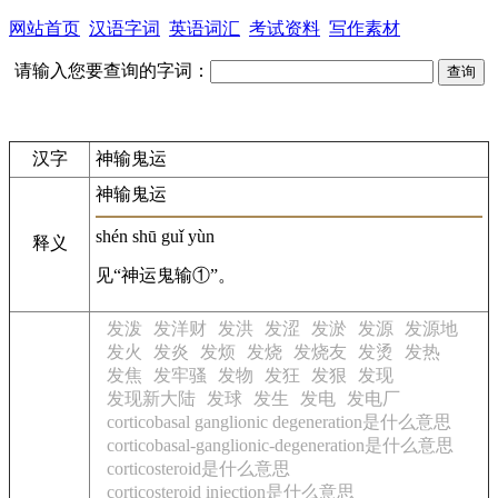
网站首页
汉语字词
英语词汇
考试资料
写作素材
请输入您要查询的字词：
汉字
神输鬼运
神输鬼运
shén shū guǐ yùn
释义
见“神运鬼输①”。
发泼
发洋财
发洪
发涩
发淤
发源
发源地
发火
发炎
发烦
发烧
发烧友
发烫
发热
发焦
发牢骚
发物
发狂
发狠
发现
发现新大陆
发球
发生
发电
发电厂
corticobasal ganglionic degeneration是什么意思
corticobasal-ganglionic-degeneration是什么意思
corticosteroid是什么意思
corticosteroid injection是什么意思