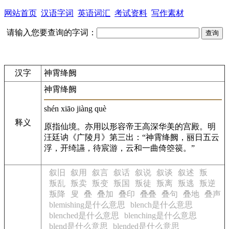
网站首页
汉语字词
英语词汇
考试资料
写作素材
请输入您要查询的字词：
汉字
神霄绛阙
神霄绛阙
shén xiāo jiàng què
释义
原指仙境。亦用以形容帝王高深华美的宫殿。明
汪廷讷《广陵月》第三出：“神霄绛阙，丽日五云
浮，开绮讌，待宸游，云和一曲倚箜篌。”
叙旧
叙用
叙言
叙话
叙说
叙谈
叙述
叛
叛乱
叛卖
叛变
叛国
叛徒
叛离
叛逃
叛逆
叛降
叟
叠
叠加
叠印
叠叠
叠句
叠地
叠声
blemishing是什么意思
blench是什么意思
blenched是什么意思
blenching是什么意思
blend是什么意思
blended是什么意思