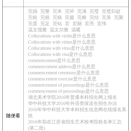
完捐
完整
完本
完毕
完满
完璧
完璧归赵
完租
完税
完稿
完篇
完粮
完结
完美
完聚
完蛋
完足
完钻
宏
宏丽
宏亮
宏伟
温文儒雅
温文尔雅
温暖
Collocations with violin是什么意思
Collocations with virtue是什么意思
Collocations with virus是什么意思
Collocations with visa是什么意思
commencement是什么意思
commencement address是什么意思
commencement ceremony是什么意思
commencement exercise是什么意思
commencement of proceedings是什么意思
commencement of proceedings是什么意思
湖北美术学院2016年普通本科招生网上报名
华中科技大学2016年外语类保送生招生办法
2016年华中科技大学本科招生信息网在线报名系
随便看
统
2016年拟在江苏省招生艺术校考院校名单汇总
(第二批)