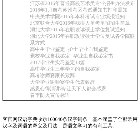
江苏省2016年普通高校艺术类专业招生办法发布
2016年1月自考苏州考区考试通知书打印需知
中央美术学院2016年本科考试专业填报通知
北京联合大学2016年残疾人单考单招招生简章
湖北大学2015年在职攻读硕士学位复试通知
湖北大学2015年在职攻读硕士学位复试各学院联
系方式
高中生毕业鉴定
护士毕业自我鉴定
党校毕业自我鉴定
毕业生自我鉴定书
2017毕业生实习鉴定13篇
高中毕业生三年学习的自我鉴定
高考谢师宴家长致辞
大学毕业谢师宴学生代表致辞
感恩心得演讲稿:让天下人都会感恩
春季防火宣传标语
客官网汉语字典收录160640条汉字词条，基本涵盖了全部常用
汉字及词语的释义及用法，是语文学习的有利工具。