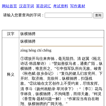
网站首页
汉语字词
英语词汇
考试资料
写作素材
请输入您要查询的字词：
汉字
纵横驰骋
纵横驰骋
zòng héng chí chěng
①谓放开马往来奔驰，毫无阻挡。清 赵翼《瓯北
诗话·韩昌黎诗》：“譬如善驭马者，通衢广陌，纵
横驰骋，惟意所之。”引申指军队所向无敌。峻青
《秋色赋·故乡杂记》：“复仇的健儿们攻兖州、下
释义
开封、取济南、克徐州，纵横驰骋，扫荡残
敌。”②比喻在文艺创作上不受约束，尽情发挥。
清 李斗《扬州画舫录·草河录下》：“〔李

〕花鸟
学林良，纵横驰骋，不拘绳墨，而得天趣。”柯灵
《香雪海·题材问题一解》：“作家应当有自在翱
翔、纵横驰骋的广阔天地。”