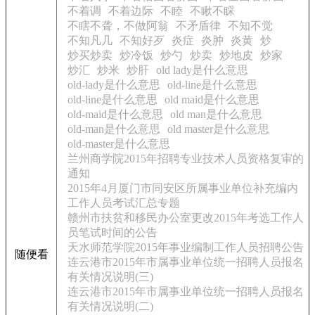
不着调
不着边际
不睦
不瞅不睬
不瞎不聋，不做阿翁
不矛盾律
不知不觉
不知凡几
不知好歹
炎症
炎肿
炎黄
炒
炒买炒卖
炒冷饭
炒勺
炒卖
炒地皮
炒家
炒汇
炒米
炒肝
old lady是什么意思
old-lady是什么意思
old-line是什么意思
old-line是什么意思
old maid是什么意思
old-maid是什么意思
old man是什么意思
old-man是什么意思
old master是什么意思
old-master是什么意思
兰州商学院2015年招聘专业技术人员资格复审的
通知
2015年4月厦门市同安区所属事业单位补充编内
工作人员考试汇总专题
赣州市扶贫和移民办公室更改2015年考选工作人
员笔试时间的公告
天水师范学院2015年事业编制工作人员招聘公告
随便看
连云港市2015年市属事业单位统一招聘人员报名
有关情况说明(三)
连云港市2015年市属事业单位统一招聘人员报名
有关情况说明(二)