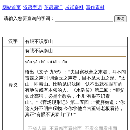
网站首页
汉语字词
英语词汇
考试资料
写作素材
请输入您要查询的字词：
汉字
有眼不识泰山
有眼不识泰山
yǒu yǎn bù shí tài shān
语出《文子·九守》：“夫目察秋毫之末者，耳不闻
雷霆之声;耳调金玉之声者，目不见太山之形。”太
山，即泰山。比喻见识浅陋，认不出就在眼前的
释义
有地位或有本领的人。《水浒传》第二回：“师父
如此高强，必是个教头，小儿‘有眼不识泰
山’。”《官场现形记》第二五回：“黄胖姑道：‘你
这人好不明白!到如今你拿他当古董铺老板看待，
真正“有眼不识泰山”了!’”
不省人事
不看僧面看佛面
不看金面看佛面