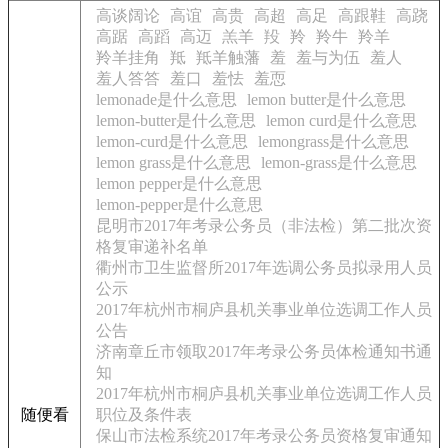
高谈阔论
高谊
高贵
高超
高足
高跟鞋
高跷
高踞
高蹈
高迈
羔羊
羖
羚
羚牛
羚羊
羚羊挂角
羝
羝羊触藩
羞
羞与为伍
羞人
羞人答答
羞口
羞怯
羞恧
lemonade是什么意思
lemon butter是什么意思
lemon-butter是什么意思
lemon curd是什么意思
lemon-curd是什么意思
lemongrass是什么意思
lemon grass是什么意思
lemon-grass是什么意思
lemon pepper是什么意思
lemon-pepper是什么意思
昆明市2017年考录公务员（非法检）第二批次资
格复审递补名单
衢州市卫生监督所2017年选调公务员拟录用人员
公示
2017年杭州市桐庐县机关事业单位选调工作人员
公告
济南章丘市领取2017年考录公务员体检通知书通
知
2017年杭州市桐庐县机关事业单位选调工作人员
随便看
职位及条件表
保山市法检系统2017年考录公务员资格复审通知