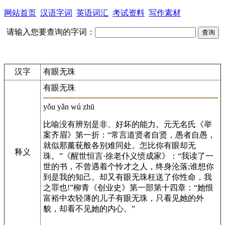
网站首页
汉语字词
英语词汇
考试资料
写作素材
请输入您要查询的字词：
汉字
有眼无珠
有眼无珠
yǒu yǎn wú zhū
比喻没有辨别是非、好坏的能力。元无名氏《举
案齐眉》第一折：“常言道贤者自贤，愚者自愚，
就似那薰莸般各别难同处。怎比你有眼却无
释义
珠。”《醒世恒言·徐老仆义愤成家》：“我读了一
世的书，不曾遇着个怜才之人，终身沦落;谁想你
到是我的知己。却又有眼无珠枉送了你性命，我
之罪也!”柳青《创业史》第一部第十四章：“她恨
富裕中农轻薄的儿子有眼无珠，只看见她的外
貌，却看不见她的内心。”