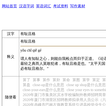
网站首页
汉语字词
英语词汇
考试资料
写作素材
汉字
有耻且格
有耻且格
yǒu chǐ qiě gé
释义
谓人有知耻之心，则能自我检点而归于正道。《论语
最轻之典而人莫敢犯者，有耻且格是也。”太平天国
必有耻且格尔。”
算了
算事
算作
算卦
算命
算图
算学
算定
算
算盘
close-up是什么意思
close up shop是什么意思
close-your-ears是什么意思
close your eyes to s
2020年厦门市集美区滨水学校编制外教师招聘简章
随便看
2020年厦门市湖里区招聘教师拟录用人员公示（
2020年赤峰市巴林左旗教育系统引进高校毕业生