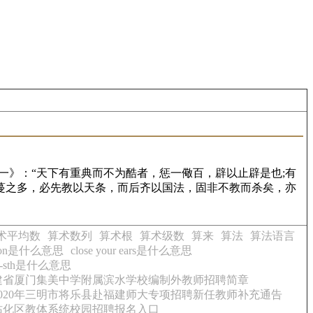
一》：“天下有重典而不为酷者，惩一儆百，辟以止辟是也;有
滋蔓之多，必先教以天条，而后齐以国法，固非不教而杀矣，亦
术平均数
算术数列
算术根
算术级数
算来
算法
算法语言
ch on是什么意思
close your ears是什么意思
s-to-sth是什么意思
福建省厦门集美中学附属滨水学校编制外教师招聘简章
2020年三明市将乐县赴福建师大专项招聘新任教师补充通告
市沾化区教体系统校园招聘报名入口