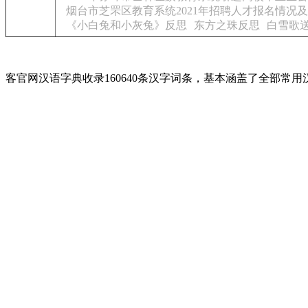
烟台市芝罘区教育系统2021年招聘人才报名情况
《小白兔和小灰兔》反思
东方之珠反思
白雪歌
客官网汉语字典收录160640条汉字词条，基本涵盖了全部常