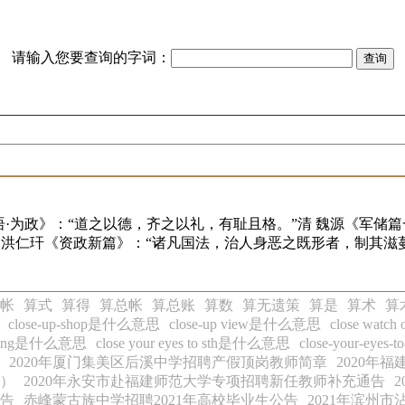
请输入您要查询的字词：
·为政》：“道之以德，齐之以礼，有耻且格。”清 魏源《军储篇
 洪仁玕《资政新篇》：“诸凡国法，治人身恶之既形者，制其
帐
算式
算得
算总帐
算总账
算数
算无遗策
算是
算术
算
close-up-shop是什么意思
close-up view是什么意思
close wat
omething是什么意思
close your eyes to sth是什么意思
close-your-eye
2020年厦门集美区后溪中学招聘产假顶岗教师简章
2020年
六）
2020年永安市赴福建师范大学专项招聘新任教师补充通告
公告
赤峰蒙古族中学招聘2021年高校毕业生公告
2021年滨州