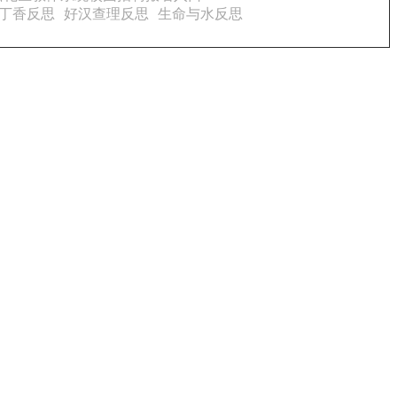
丁香反思
好汉查理反思
生命与水反思