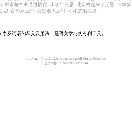
及新增审核专业通过情况
小学生反思
北京亮起来了反思
一株紫
送武判官归京反思
看望老人反思
小小的船反思
用汉字及词语的释义及用法，是语文学习的有利工具。
Copyright © 2021-2025 cumcu.com All Rights Reserved
更新时间：2026/8/7 13:07:44