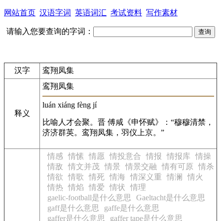
网站首页
汉语字词
英语词汇
考试资料
写作素材
请输入您要查询的字词：
汉字
鸾翔凤集
鸾翔凤集
luán xiáng fèng jí
释义
比喻人才会聚。晋 傅咸《申怀赋》：“穆穆清禁，
济济群英。鸾翔凤集，羽仪上京。”
情感
情愫
情愿
情投意合
情报
情报库
情操
情敌
情文并茂
情景
情景交融
情有可原
情杀
情欲
情歌
情死
情海
情深义重
情澜
情火
情热
情焰
情爱
情状
情理
gaelic-football是什么意思
Gaeltacht是什么意思
gaff是什么意思
gaffe是什么意思
gaffer是什么意思
gaffer tape是什么意思