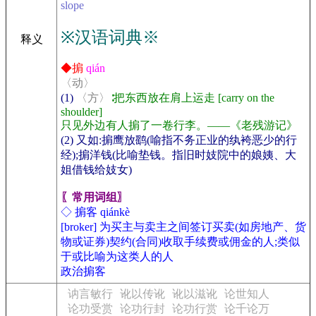
slope
※汉语词典※
释义
◆掮
qián
〈动〉
(1)
〈方〉
∶把东西放在肩上运走 [carry on the
shoulder]
只见外边有人掮了一卷行李。——《老残游记》
(2) 又如:掮鹰放鹞(喻指不务正业的纨袴恶少的行
经);掮洋钱(比喻垫钱。指旧时妓院中的娘姨、大
姐借钱给妓女)
〖常用词组〗
◇ 掮客 qiánkè
[broker] 为买主与卖主之间签订买卖(如房地产、货
物或证券)契约(合同)收取手续费或佣金的人;类似
于或比喻为这类人的人
政治掮客
讷言敏行
讹以传讹
讹以滋讹
论世知人
论功受赏
论功行封
论功行赏
论千论万