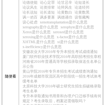
论德使能
论心定罪
论甘忌辛
论短道长
论议风生
论资排辈
论辩风生
论道经邦
论长说短
论长道短
论黄数白
论黄数黑
讽一劝百
讽多要寡
讽德诵功
设彀藏阄
设心处虑
xenotransplantation是什么意思
xerography是什么意思
xerophyte是什么意思
Xerox是什么意思
xeroxed是什么意思
xeroxing是什么意思
x-factor是什么意思
XHTML是什么意思
xi是什么意思
x-inefficiency是什么意思
安徽农业大学2016年专升本招生考试成绩通知
厦门软件职业技术学院2016年高职招考招生章程
河南省2016年普通高等学校拟录取保送生名单公
示公告
黄山学院2016年专升本招生考试成绩查询通知
随便看
2016年成都市双流区高中阶段统一招生考试体考
缓考名单
太原科技大学2016年硕士研究生招生拟破格录取
考生名单
专升本录取通知书用章和办理户口迁移手续有何
规定？考生录取后，档案还需领取吗？