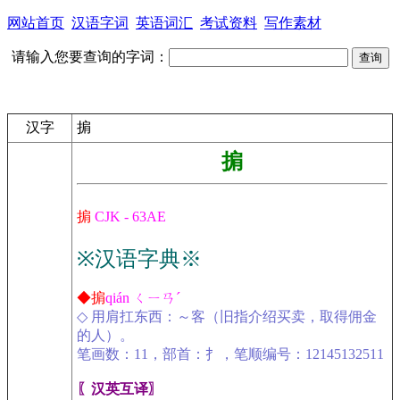
网站首页
汉语字词
英语词汇
考试资料
写作素材
请输入您要查询的字词：
汉字
掮
掮
掮
CJK - 63AE
※汉语字典※
◆掮
qián ㄑㄧㄢˊ
◇ 用肩扛东西：～客（旧指介绍买卖，取得佣金
的人）。
笔画数：11，部首：扌，笔顺编号：12145132511
〖汉英互译〗