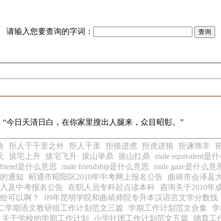
请输入您要查询的字词：
“今日天清日白，在你家里搜出人腿来，众目昭彰。”
角
拒人于千里之外
拒人千里
拒狼进虎
拒虎进狼
拒谏饰非
天
拔宅上升
拔宅飞升
拔山举鼎
拔山扛鼎
male equivalen
e friend是什么意思
male friendship是什么意思
male gaze是什么意
名的通知
昭通市昭阳区2010年中考网上报名公告
曲靖市会泽县大
录入及中考报名公告
在职人员专科起点读本科
咨询关于2010
给可以啊？
09年昆明学院和曲靖师院专升本汉语言文学分数线
二学期语文教研组工作计划范文三篇
学期工作计划范文合集
学
关于学校的学期工作计划
小学社团工作计划范文五篇
德育工