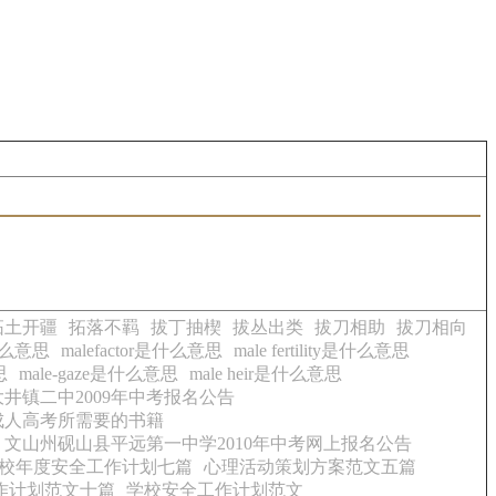
拓土开疆
拓落不羁
拔丁抽楔
拔丛出类
拔刀相助
拔刀相向
t是什么意思
malefactor是什么意思
male fertility是什么意思
思
male-gaze是什么意思
male heir是什么意思
井镇二中2009年中考报名公告
年成人高考所需要的书籍
文山州砚山县平远第一中学2010年中考网上报名公告
校年度安全工作计划七篇
心理活动策划方案范文五篇
作计划范文十篇
学校安全工作计划范文