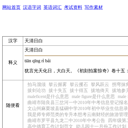
网站首页
汉语字词
英语词汇
考试资料
写作素材
汉字
天清日白
天清日白
tiān qīng rì bái
释义
犹言光天化日，大白天。《初刻拍案惊奇》卷十五：
拍马溜须
拏云握雾
拏云攫石
拏风跃云
拐弯抹
拔剑论功
拔十失五
拔十得五
拔地倚天
拔地参
maleficent是什么意思
male figure是什么意思
mal
曲靖市陆良县三岔河一中2010年中考信息登记报
随便看
文山州麻栗坡县猛硐中学2010年初中毕业生信息
我是师专师范类的专升本想考云南财经的旅游管理
曲靖市罗平县九龙二中2010年中考公告
四年级第
高中德育工作计划范文
幼儿园十一月份工作计划