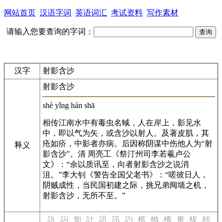
网站首页
汉语字词
英语词汇
考试资料
写作素材
请输入您要查询的字词：
汉字
射影含沙
射影含沙
shè yǐng hán shā
相传江南水中有毒虫名蜮，人在岸上，影见水
中，即以气为矢，或含沙以射人。及著皮肌，其
疮如疥，中影者亦病。后因称阴谋中伤他人为“射
释义
影含沙”。清 周亮工《祭汀州司李若羲卢公
文》：“余以质讯至，向者射影含沙之说消
沮。”李大钊《警告全国父老书》：“嗟彼日人，
阴贼成性，当民国初建之际，挑兄弟阋墙之机，
射影含沙，无所不至。”
訅
訆
訇
計
訉
訊
訋
柩
柪
柫
柬
柭
柮