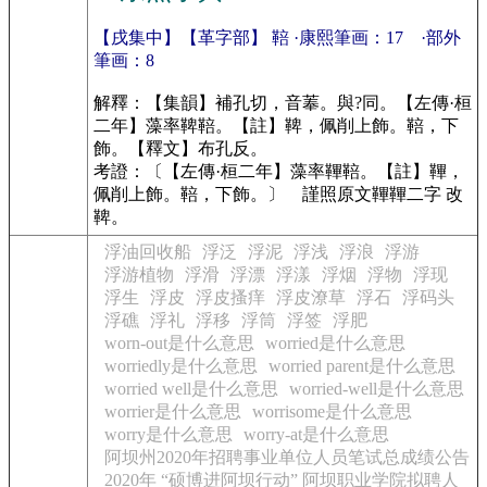
【戌集中】【革字部】 鞛 ·康熙筆画：17 ·部外
筆画：8
解釋：【集韻】補孔切，音菶。與?同。【左傳·桓
二年】藻率鞞鞛。【註】鞞，佩削上飾。鞛，下
飾。【釋文】布孔反。
考證：〔【左傳·桓二年】藻率鞸鞛。【註】鞸，
佩削上飾。鞛，下飾。〕 謹照原文鞸鞸二字 改
鞞。
浮油回收船
浮泛
浮泥
浮浅
浮浪
浮游
浮游植物
浮滑
浮漂
浮漾
浮烟
浮物
浮现
浮生
浮皮
浮皮搔痒
浮皮潦草
浮石
浮码头
浮礁
浮礼
浮移
浮筒
浮签
浮肥
worn-out是什么意思
worried是什么意思
worriedly是什么意思
worried parent是什么意思
worried well是什么意思
worried-well是什么意思
worrier是什么意思
worrisome是什么意思
worry是什么意思
worry-at是什么意思
阿坝州2020年招聘事业单位人员笔试总成绩公告
2020年 “硕博进阿坝行动” 阿坝职业学院拟聘人