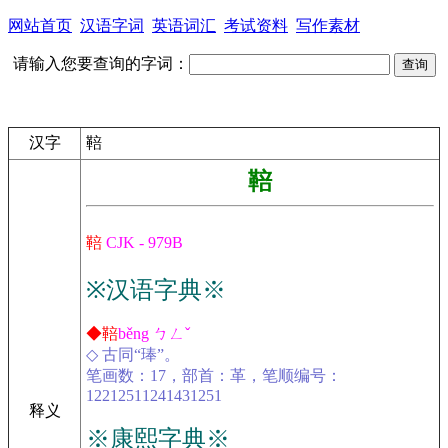
网站首页
汉语字词
英语词汇
考试资料
写作素材
请输入您要查询的字词：
汉字
鞛
鞛
鞛
CJK - 979B
※汉语字典※
◆鞛
běng ㄅㄥˇ
◇ 古同“琫”。
笔画数：17，部首：革，笔顺编号：
12212511241431251
释义
※康熙字典※