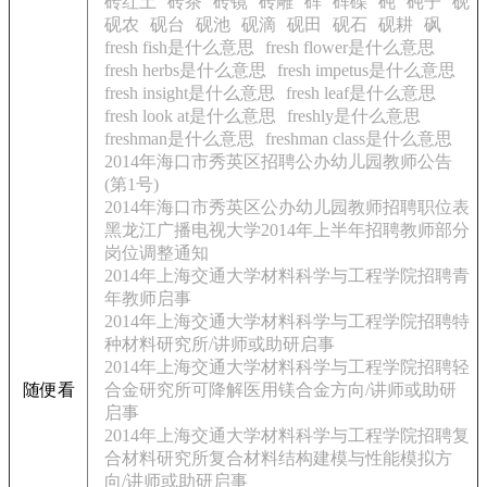
砖红土
砖茶
砖镜
砖雕
砗
砗磲
砘
砘子
砚
砚农
砚台
砚池
砚滴
砚田
砚石
砚耕
砜
fresh fish是什么意思
fresh flower是什么意思
fresh herbs是什么意思
fresh impetus是什么意思
fresh insight是什么意思
fresh leaf是什么意思
fresh look at是什么意思
freshly是什么意思
freshman是什么意思
freshman class是什么意思
2014年海口市秀英区招聘公办幼儿园教师公告
(第1号)
2014年海口市秀英区公办幼儿园教师招聘职位表
黑龙江广播电视大学2014年上半年招聘教师部分
岗位调整通知
2014年上海交通大学材料科学与工程学院招聘青
年教师启事
2014年上海交通大学材料科学与工程学院招聘特
种材料研究所/讲师或助研启事
2014年上海交通大学材料科学与工程学院招聘轻
随便看
合金研究所可降解医用镁合金方向/讲师或助研
启事
2014年上海交通大学材料科学与工程学院招聘复
合材料研究所复合材料结构建模与性能模拟方
向/讲师或助研启事