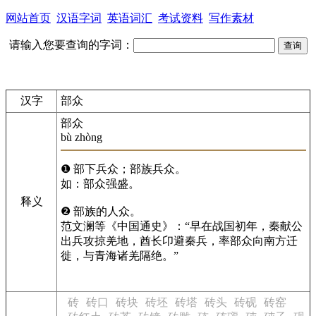
网站首页
汉语字词
英语词汇
考试资料
写作素材
请输入您要查询的字词：
汉字
部众
部众
bù zhòng
❶ 部下兵众；部族兵众。
如：部众强盛。
释义
❷ 部族的人众。
范文澜等《中国通史》：“早在战国初年，秦献公
出兵攻掠羌地，酋长卬避秦兵，率部众向南方迁
徙，与青海诸羌隔绝。”
砖
砖口
砖块
砖坯
砖塔
砖头
砖砚
砖窑