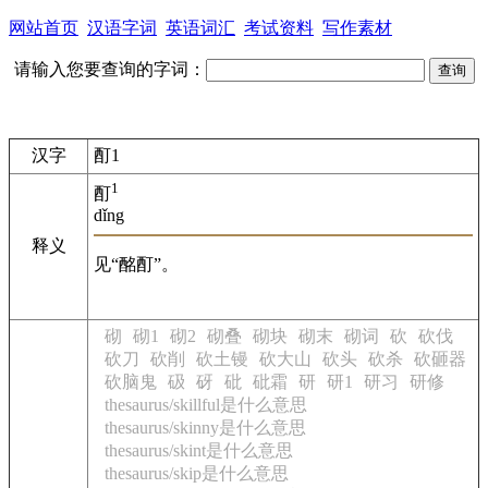
网站首页
汉语字词
英语词汇
考试资料
写作素材
请输入您要查询的字词：
汉字
酊1
1
酊
dǐng
释义
见“酩酊”。
砌
砌1
砌2
砌叠
砌块
砌末
砌词
砍
砍伐
砍刀
砍削
砍土镘
砍大山
砍头
砍杀
砍砸器
砍脑鬼
砐
砑
砒
砒霜
研
研1
研习
研修
thesaurus/skillful是什么意思
thesaurus/skinny是什么意思
thesaurus/skint是什么意思
thesaurus/skip是什么意思