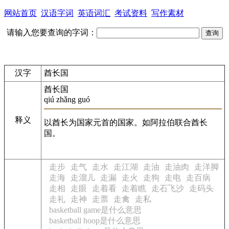
网站首页
汉语字词
英语词汇
考试资料
写作素材
请输入您要查询的字词：
汉字
酋长国
酋长国
qiú zhǎng guó
释义
以酋长为国家元首的国家。如阿拉伯联合酋长
国。
走步
走气
走水
走江湖
走油
走油肉
走洋脚
走海
走溜儿
走漏
走火
走狗
走电
走百病
走相
走眼
走着看
走着瞧
走石飞沙
走码头
走礼
走神
走票
走禽
走私
basketball game是什么意思
basketball hoop是什么意思