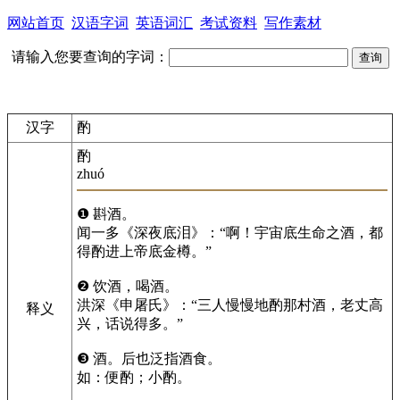
网站首页
汉语字词
英语词汇
考试资料
写作素材
请输入您要查询的字词：
汉字
酌
酌
zhuó
❶ 斟酒。
闻一多《深夜底泪》：“啊！宇宙底生命之酒，都
得酌进上帝底金樽。”
❷ 饮酒，喝酒。
洪深《申屠氏》：“三人慢慢地酌那村酒，老丈高
释义
兴，话说得多。”
❸ 酒。后也泛指酒食。
如：便酌；小酌。