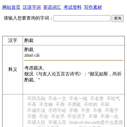
网站首页
汉语字词
英语词汇
考试资料
写作素材
请输入您要查询的字词：
汉字
酌裁
酌裁
zhuó cái
考虑裁决。
释义
舰况《与友人论五言古诗书》：“鄙见如斯，尚祈
酌裁。”
不同凡响
不名一文
不名一钱
不名誉
不吐气
不吝
不含糊
不周
不周延
不咋的
不和
不咸不淡
不哼不哈
不唯
不啻
不善
不善于
不图
不在
不在乎
不在话下
不堪
不堪一击
不堪入目
不堪入耳
fruits-of-the-earth是什么意思