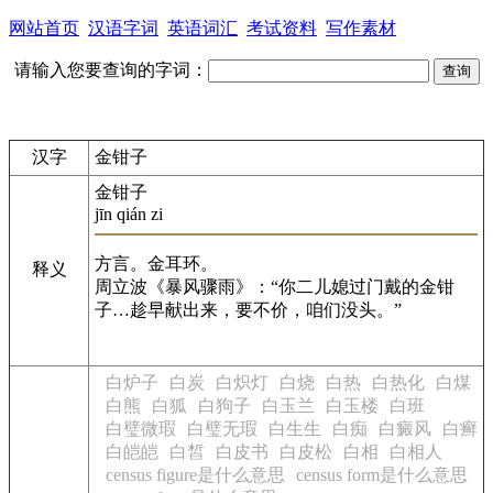
网站首页
汉语字词
英语词汇
考试资料
写作素材
请输入您要查询的字词：
汉字
金钳子
金钳子
jīn qián zi
方言。金耳环。
释义
周立波《暴风骤雨》：“你二儿媳过门戴的金钳
子…趁早献出来，要不价，咱们没头。”
白炉子
白炭
白炽灯
白烧
白热
白热化
白煤
白熊
白狐
白狗子
白玉兰
白玉楼
白班
白璧微瑕
白璧无瑕
白生生
白痴
白癜风
白癣
白皑皑
白皙
白皮书
白皮松
白相
白相人
census figure是什么意思
census form是什么意思