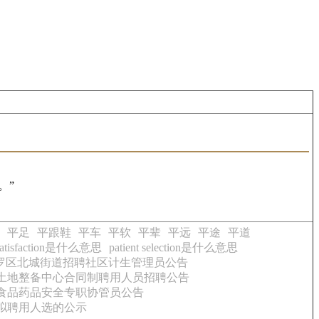
。”
平足
平跟鞋
平车
平软
平辈
平远
平途
平道
t satisfaction是什么意思
patient selection是什么意思
新罗区北城街道招聘社区计生管理员公告
和土地整备中心合同制聘用人员招聘公告
外食品药品安全专职协管员公告
员拟聘用人选的公示