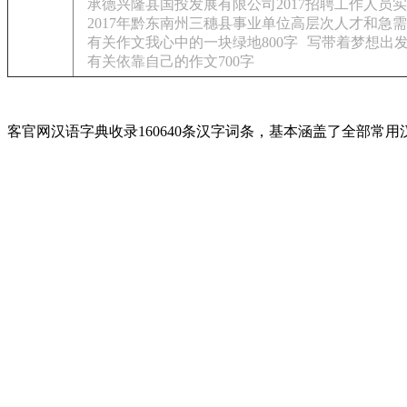
承德兴隆县国投发展有限公司2017招聘工作人员
2017年黔东南州三穗县事业单位高层次人才和急
有关作文我心中的一块绿地800字
写带着梦想出发
有关依靠自己的作文700字
客官网汉语字典收录160640条汉字词条，基本涵盖了全部常