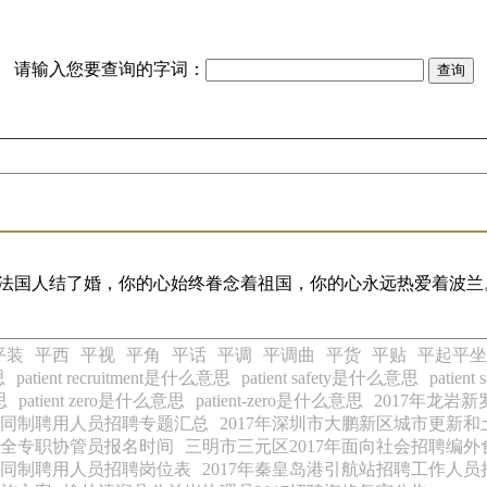
请输入您要查询的字词：
法国人结了婚，你的心始终眷念着祖国，你的心永远热爱着波兰
平装
平西
平视
平角
平话
平调
平调曲
平货
平贴
平起平坐
思
patient recruitment是什么意思
patient safety是什么意思
patien
思
patient zero是什么意思
patient-zero是什么意思
2017年龙岩
合同制聘用人员招聘专题汇总
2017年深圳市大鹏新区城市更新
安全专职协管员报名时间
三明市三元区2017年面向社会招聘编
合同制聘用人员招聘岗位表
2017年秦皇岛港引航站招聘工作人