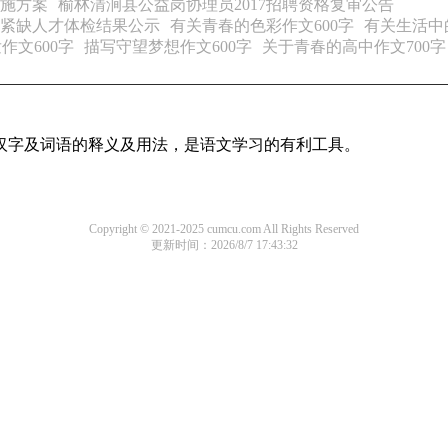
实施方案
榆林清涧县公益岗协理员2017招聘资格复审公告
需紧缺人才体检结果公示
有关青春的色彩作文600字
有关生活中
作文600字
描写守望梦想作文600字
关于青春的高中作文700字
用汉字及词语的释义及用法，是语文学习的有利工具。
Copyright © 2021-2025 cumcu.com All Rights Reserved
更新时间：2026/8/7 17:43:32