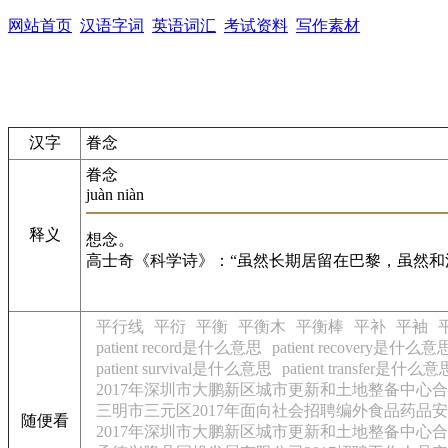
网站首页
汉语字词
英语词汇
考试资料
写作素材
汉字
眷念
眷念
juàn niàn
释义
想念。
高士奇《科学诗》：“虽然长期居留在巴黎，虽然和
平行线
平衍
平衡
平衡木
平衡棒
平补
平袖
patient record是什么意思
patient recovery是什么意
patient survival是什么意思
patient transfer是什么意
2017年深圳市大鹏新区城市更新和土地整备中心
三明市三元区2017年面向社会招聘编外食品药品
随便看
2017年深圳市大鹏新区城市更新和土地整备中心