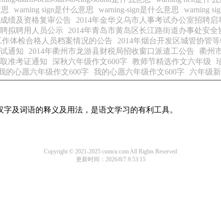
么意思
warning sign是什么意思
warning-sign是什么意思
warning 
员成绩及资格复审公告
2014年金华义乌市人事考试办公室招聘启
招聘拟聘用人员公示
2014年青岛市黄岛区长江路街道办事处安
聘工作体检合格人员档案情况的公告
2014年烟台开发区城管协管
笔试通知
2014年衢州市龙游县财税局招收窗口派遣工公告
衢州
领取准考证通知
深秋六年级作文600字
教师节精选作文六年级
我的心愿六年级作文600字
我的心愿六年级作文600字
六年级新
用汉字及词语的释义及用法，是语文学习的有利工具。
Copyright © 2021-2025 cumcu.com All Rights Reserved
更新时间：2026/8/7 9:53:15