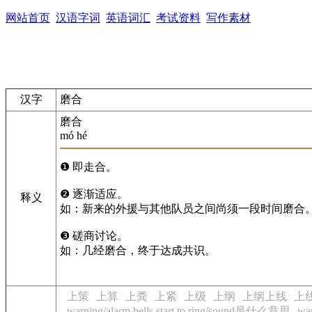
网站首页
汉语字词
英语词汇
考试资料
写作素材
汉字
磨合
磨合
mó hé
❶ 即走合。
❷ 逐渐适应。
释义
如：新来的外援与其他队员之间尚须一段时间磨合
❸ 磋商讨论。
如：几经磨合，终于达成共识。
上策
上算
上粪
上紧
上级
上纲
上纲上线
上
warning/alarm bells start to ring/sound是什么意思
wa