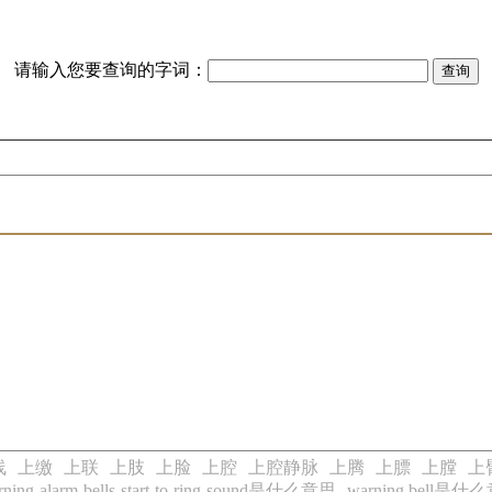
请输入您要查询的字词：
。
线
上缴
上联
上肢
上脸
上腔
上腔静脉
上腾
上膘
上膛
上
rning-alarm-bells-start-to-ring-sound是什么意思
warning bell是什