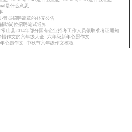
signal是什么意思
事
全协管员招聘简章的补充公告
等辅助岗位招聘笔试通知
市常山县2014年部分国有企业招考工作人员领取准考证通知
珍惜作文的六年级大全
六年级新年心愿作文
年心愿作文
中秋节六年级作文模板