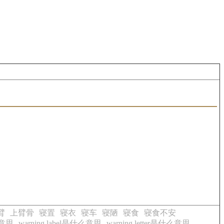
臂
上臂骨
寝置
寝衣
寝车
寝陋
寝食
寝食不安
么意思
warning label是什么意思
warning letter是什么意思