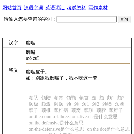
网站首页
汉语字词
英语词汇
考试资料
写作素材
请输入您要查询的字词：
汉字
磨嘴
磨嘴
mó zuǐ
释义
磨嘴皮子。
如：别跟我磨嘴了，我不吃这一套。
领队
领陆
领青
领颚
领首
颇
颇
颇1
颇2
颇极
颇激
颇颇
颈
颈
颈1
颈2
颈嗓
颈圈
颈子
颈椎
颈椎病
颈窝
颈联
颈脖
颈脖子
on-the-count-of-three-four-five-etc是什么意思
on the defensive是什么意思
on-the-defensive是什么意思
on the dot是什么意思