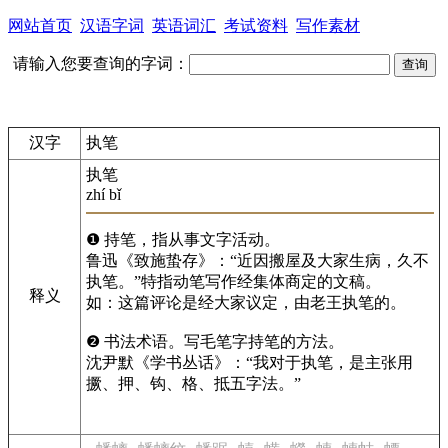
网站首页
汉语字词
英语词汇
考试资料
写作素材
请输入您要查询的字词：
汉字
执笔
执笔
zhí bǐ
❶ 持笔，指从事文字活动。
鲁迅《致施蛰存》：“近因搬屋及大家生病，久不
执笔。”特指动笔写作经集体商定的文稿。
释义
如：这篇评论是经大家议定，由老王执笔的。
❷ 书法术语。写毛笔字持笔的方法。
沈尹默《学书丛话》：“我对于执笔，是主张用
撅、押、钩、格、抵五字法。”