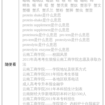
蟠螭
蟠螭纹
蟠踞
蟢
蟥
蟧
蟪
蟪蛄
蟫
蟫鱼
蟮
蟳
蟷
蟹
蟹壳黄
蟹奴
蟹形字
蟹文
蟹棚
蟹爪
蟹爪兰
蟹粉
蟹脚
蟹虫
蟹螯
protein shake是什么意思
protein-shake是什么意思
protein supplement是什么意思
protein supplement是什么意思
proteinuria是什么意思
pro tem是什么意思
pro-tem是什么意思
proteolysis是什么意思
proteolytic是什么意思
proteolytic enzyme是什么意思
云南工商学院——校园风景
2011年高考考生填报云南工商学院志愿及录取办
随便看
法
云南工商学院——学院地址及联系方式
云南工商学院2011年招生考生答疑
云南工商学院——各地区联系电话
成人高考专升本报金融学
云南工商学院2011年本科招生计划表
云南财经大学新增高职本科计划1500人
云南工商学院2011年本专科招生
云南工商学院——学院简介
内科护士自我鉴定