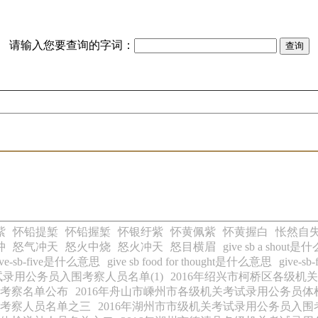
请输入您要查询的字词：
紫
怀铅提椠
怀铅握椠
怀银纡紫
怀黄佩紫
怀黄握白
怅然自
冲
怒气冲天
怒火中烧
怒火冲天
怒目横眉
give sb a shout
ive-sb-five是什么意思
give sb food for thought是什么意思
give-s
试录用公务员入围考察人员名单(1)
2016年绍兴市柯桥区各级机
围考察名单公布
2016年舟山市嵊州市各级机关考试录用公务员
围考察人员名单之三
2016年湖州市市级机关考试录用公务员入