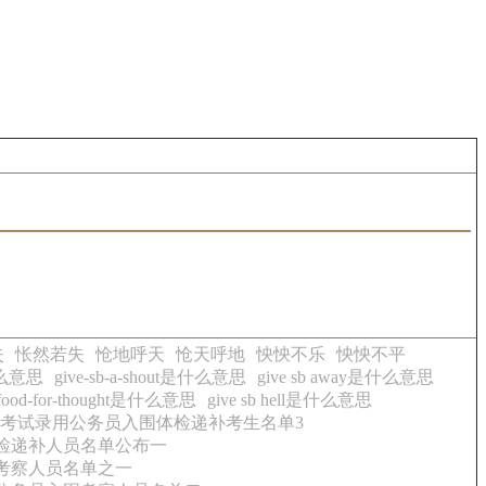
失
怅然若失
怆地呼天
怆天呼地
怏怏不乐
怏怏不平
是什么意思
give-sb-a-shout是什么意思
give sb away是什么意思
b-food-for-thought是什么意思
give sb hell是什么意思
关考试录用公务员入围体检递补考生名单3
体检递补人员名单公布一
围考察人员名单之一