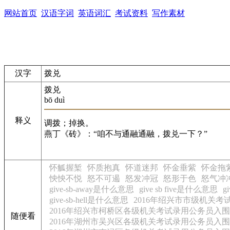
网站首页
汉语字词
英语词汇
考试资料
写作素材
汉字
拨兑
拨兑
bō duì
释义
调拨；掉换。
燕丁《砖》：“咱不与通融通融，拨兑一下？”
怀觚握椠
怀质抱真
怀道迷邦
怀金垂紫
怀金拖
怏怏不悦
怒不可遏
怒发冲冠
怒形于色
怒气冲
give-sb-away是什么意思
give sb five是什么意思
g
give-sb-hell是什么意思
2016年绍兴市市级机关考
2016年绍兴市柯桥区各级机关考试录用公务员入
随便看
2016年湖州市吴兴区各级机关考试录用公务员入