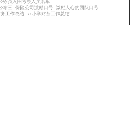
用公务员入围考察人员名单二
公布三
保险公司激励口号
激励人心的团队口号
年财务工作总结
xx小学财务工作总结