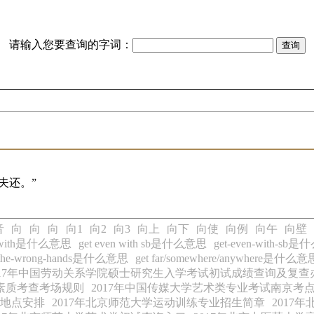
请输入您要查询的字词：
夫还。”
音
向
向
向
向1
向2
向3
向上
向下
向使
向例
向午
向壁
n-with是什么意思
get even with sb是什么意思
get-even-with-sb
nto-the-wrong-hands是什么意思
get far/somewhere/anywhere是什么意
017年中国劳动关系学院硕士研究生入学考试初试成绩查询及复查
合素质考查考场规则
2017年中国传媒大学艺术类专业考试南京考
试地点安排
2017年北京师范大学运动训练专业招生简章
2017