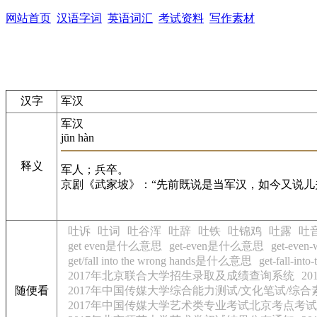
网站首页
汉语字词
英语词汇
考试资料
写作素材
汉字
军汉
军汉
jūn hàn
释义
军人；兵卒。
京剧《武家坡》：“先前既说是当军汉，如今又说儿
吐诉
吐词
吐谷浑
吐辞
吐铁
吐锦鸡
吐露
吐
get even是什么意思
get-even是什么意思
get-eve
get/fall into the wrong hands是什么意思
get-fall-i
2017年北京联合大学招生录取及成绩查询系统
2
随便看
2017年中国传媒大学综合能力测试/文化笔试/综
2017年中国传媒大学艺术类专业考试北京考点考