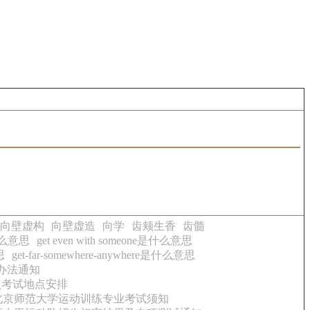
向壁虚构
向壁虚造
向学
齿颊生香
齿髓
是什么意思
get even with someone是什么意思
思
get-far-somewhere-anywhere是什么意思
办法通知
点考试地点安排
年北京师范大学运动训练专业考试须知